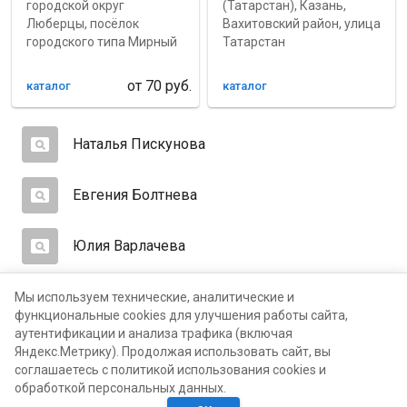
городской округ
(Татарстан), Казань,
Люберцы, посёлок
Вахитовский район, улица
городского типа Мирный
Татарстан
от
70
руб.
каталог
каталог
Наталья Пискунова
Евгения Болтнева
Юлия Варлачева
Оксана Ганибаева
Мы используем технические, аналитические и
функциональные cookies для улучшения работы сайта,
аутентификации и анализа трафика (включая
Наталья Люденцай
Яндекс.Метрику). Продолжая использовать сайт, вы
соглашаетесь с политикой использования cookies и
обработкой персональных данных.