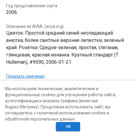
Год представления сорта
2006
Описание из AVML (avsa.org)
Цветок: Простой средний синий неопадающий
анютка, более светлые верхние лепестки, зеленый
край. Розетка: Средне-зеленая, простая, стеганая,
глянцевая, красная изнанка. Крупный стандарт (T.
Hulleman), #9590, 2006-01-21
Показать оригинал
Мы используем технические, аналитические и
В КОЛЛЕКЦИЯХ
В ХОТЕЛКАХ
функциональные cookies для улучшения работы сайта,
аутентификации и анализа трафика (включая
Яндекс.Метрику). Продолжая использовать сайт, вы
соглашаетесь с политикой использования cookies и
обработкой персональных данных.
ОК
Главная
Поиск
Хотелки
Моё
Люди