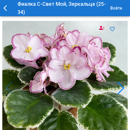
Фиалка С-Свет Мой, Зеркальце (25-
Войти
34)