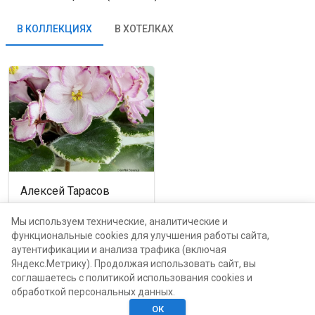
В КОЛЛЕКЦИЯХ
В ХОТЕЛКАХ
Алексей Тарасов
Москва, проспект Мира,
116Б
Мы используем технические, аналитические и
функциональные cookies для улучшения работы сайта,
аутентификации и анализа трафика (включая
каталог
Яндекс.Метрику). Продолжая использовать сайт, вы
соглашаетесь с политикой использования cookies и
обработкой персональных данных.
ОК