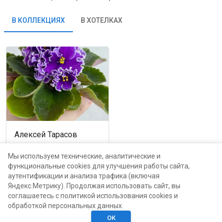
В КОЛЛЕКЦИЯХ
В ХОТЕЛКАХ
Алексей Тарасов
Москва, проспект Мира,
116Б
Мы используем технические, аналитические и
функциональные cookies для улучшения работы сайта,
аутентификации и анализа трафика (включая
каталог
Яндекс.Метрику). Продолжая использовать сайт, вы
соглашаетесь с политикой использования cookies и
обработкой персональных данных.
ОК