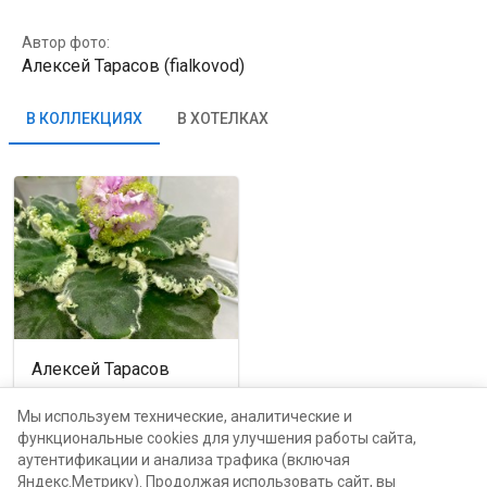
Автор фото:
Алексей Тарасов (fialkovod)
В КОЛЛЕКЦИЯХ
В ХОТЕЛКАХ
Алексей Тарасов
Москва, проспект Мира,
116Б
Мы используем технические, аналитические и
функциональные cookies для улучшения работы сайта,
аутентификации и анализа трафика (включая
от
800
руб.
каталог
Яндекс.Метрику). Продолжая использовать сайт, вы