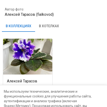
Автор фото:
Алексей Тарасов (fialkovod)
В КОЛЛЕКЦИЯХ
В ХОТЕЛКАХ
Алексей Тарасов
Москва, проспект Мира,
116Б
Мы используем технические, аналитические и
функциональные cookies для улучшения работы сайта,
аутентификации и анализа трафика (включая
каталог
Яндекс.Метрику). Продолжая использовать сайт, вы