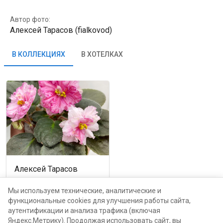
Автор фото:
Алексей Тарасов (fialkovod)
В КОЛЛЕКЦИЯХ
В ХОТЕЛКАХ
Алексей Тарасов
Москва, проспект Мира,
116Б
Мы используем технические, аналитические и
функциональные cookies для улучшения работы сайта,
аутентификации и анализа трафика (включая
каталог
Яндекс.Метрику). Продолжая использовать сайт, вы