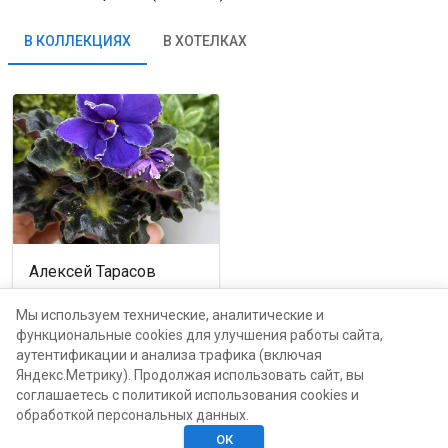
В КОЛЛЕКЦИЯХ
В ХОТЕЛКАХ
Алексей Тарасов
Москва, проспект Мира,
116Б
Мы используем технические, аналитические и
функциональные cookies для улучшения работы сайта,
аутентификации и анализа трафика (включая
каталог
Яндекс.Метрику). Продолжая использовать сайт, вы
соглашаетесь с политикой использования cookies и
обработкой персональных данных.
ОК