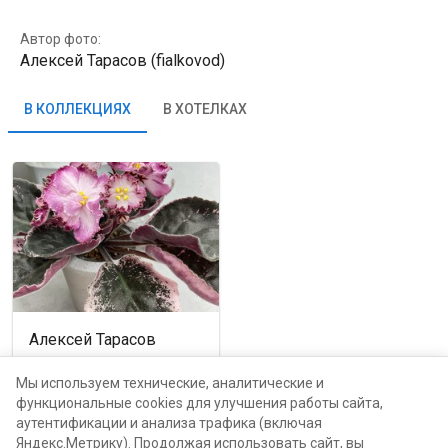
Автор фото:
Алексей Тарасов (fialkovod)
В КОЛЛЕКЦИЯХ
В ХОТЕЛКАХ
Алексей Тарасов
Москва, проспект Мира,
116Б
Мы используем технические, аналитические и
функциональные cookies для улучшения работы сайта,
аутентификации и анализа трафика (включая
каталог
Яндекс.Метрику). Продолжая использовать сайт, вы