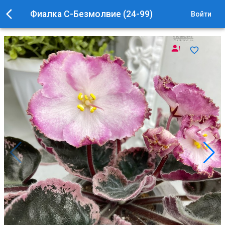
Фиалка С-Безмолвие (24-99)
Войти