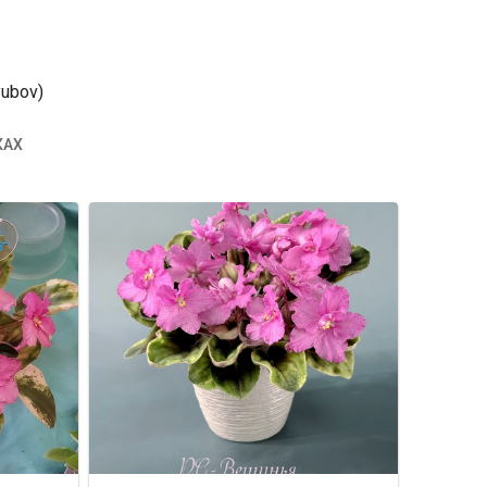
ubov)
КАХ