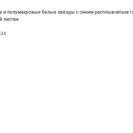
ые и полумахровые белые звёзды с синим расплывчатым 
й листве.
КАХ