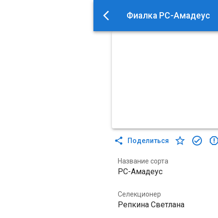
Фиалка РС-Амадеус
Поделиться
Название сорта
РС-Амадеус
Селекционер
Репкина Светлана