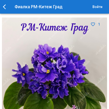
Фиалка РМ-Китеж Град
Войти
1