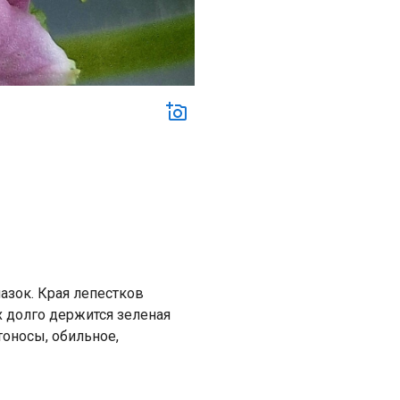
зок. Края лепестков
х долго держится зеленая
тоносы, обильное,