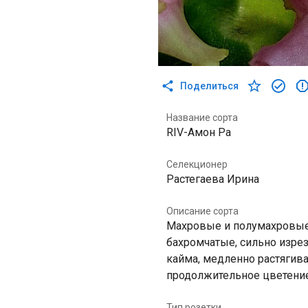
Поделиться
Название сорта
RIV-Амон Ра
Селекционер
Растегаева Ирина
Описание сорта
Махровые и полумахровые 
бахромчатые, сильно изре
кайма, медленно растягив
продолжительное цветение
Тип розетки