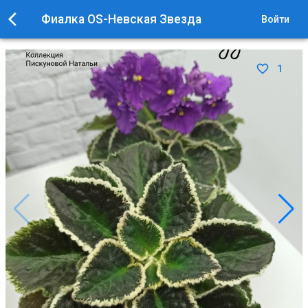
Фиалка OS-Невская Звезда
Войти
1