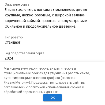
Описание сорта
Листва зеленая, с легким затемнением, цветы
крупные, нежно-розовые, с широкой зелено-
коричневой каймой, простые и полумахровые.
Обильное и продолжительное цветение.
Тип розетки
Стандарт
Год представления сорта
2024
Мы используем технические, аналитические и
В КОЛЛЕКЦИЯХ
В ХОТЕЛКАХ
функциональные cookies для улучшения работы сайта,
аутентификации и анализа трафика (включая
Яндекс.Метрику). Продолжая использовать сайт, вы
соглашаетесь с политикой использования cookies и
обработкой персональных данных.
ОК
Главная
Поиск
Хотелки
Моё
Люди