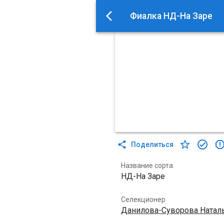
Фиалка НД-На Заре
Поделиться
Название сорта
НД-На Заре
Селекционер
Данилова-Суворова Натал