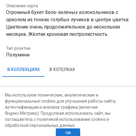
Описание сорта
Огромный букет бело-зелёных колокольчиков с
ореолом из тонких голубых лучиков в центре цветка.
Цветение очень продолжительное до нескольких
месяцев. Жёлтая кроновая пестролистность.
Тип розетки
Полумини
В КОЛЛЕКЦИЯХ
В ХОТЕЛКАХ
Жидкий Горностай Ноль Девять
Мы используем технические, аналитические и
функциональные cookies для улучшения работы сайта,
аутентификации и анализа трафика (включая
Ольга Потоцкая
Яндекс.Метрику). Продолжая использовать сайт, вы
соглашаетесь с политикой использования cookies и
обработкой персональных данных.
ОК