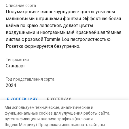
Описание сорта
Полумахровые винно-пурпурные цветы усыпаны
малиновыми штришками фэнтези. Эффектная белая
кайма по краю лепестков делает цветы
воздушными и неотразимыми! Красивейшая тёмная
листва с розовой Tommie Lou пестролистностью.
Розетка формируется безупречно.
Тип розетки
Стандарт
Год представления сорта
2024
В КОЛЛЕКЦИЯХ
В ХОТЕЛКАХ
Мы используем технические, аналитические и
функциональные cookies для улучшения работы сайта,
аутентификации и анализа трафика (включая
Надежда Северинова
Яндекс.Метрику). Продолжая использовать сайт, вы