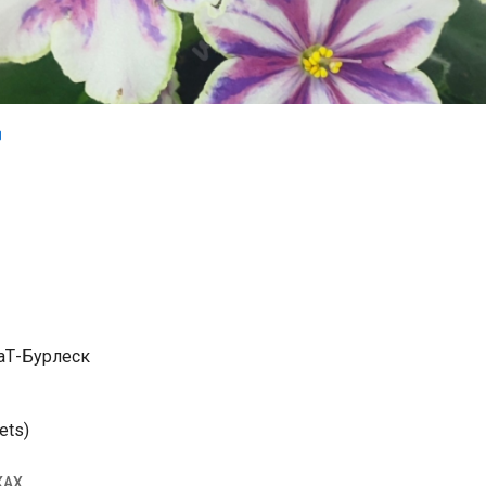
ВаТ-Бурлеск
ets)
КАХ