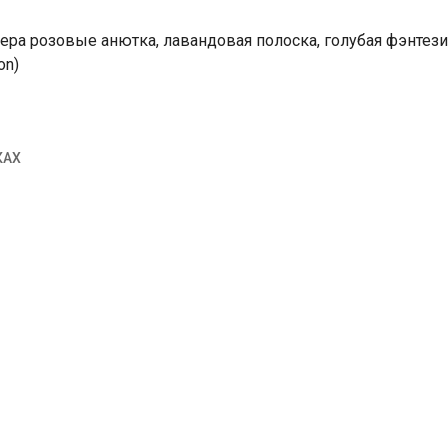
ра розовые анютка, лавандовая полоска, голубая фэнтези.
on)
КАХ