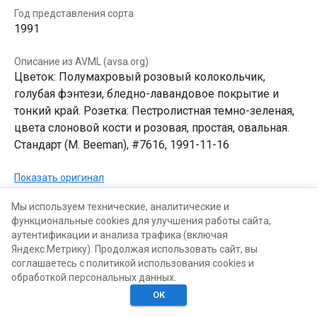
Год представления сорта
1991
Описание из AVML (avsa.org)
Цветок: Полумахровый розовый колокольчик,
голубая фэнтези, бледно-лавандовое покрытие и
тонкий край. Розетка: Пестролистная темно-зеленая,
цвета слоновой кости и розовая, простая, овальная.
Стандарт (M. Beeman), #7616, 1991-11-16
Показать оригинал
Мы используем технические, аналитические и
В КОЛЛЕКЦИЯХ
В ХОТЕЛКАХ
функциональные cookies для улучшения работы сайта,
аутентификации и анализа трафика (включая
Яндекс.Метрику). Продолжая использовать сайт, вы
соглашаетесь с политикой использования cookies и
обработкой персональных данных.
ОК
Главная
Поиск
Хотелки
Моё
Люди