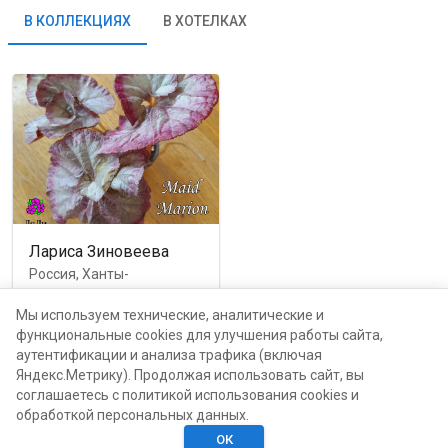
В КОЛЛЕКЦИЯХ
В ХОТЕЛКАХ
Лариса Зиновеева
Россия, Ханты-
Мансийский автономный
округ, Урай
Мы используем технические, аналитические и
функциональные cookies для улучшения работы сайта,
аутентификации и анализа трафика (включая
от
350
руб.
каталог
Яндекс.Метрику). Продолжая использовать сайт, вы
соглашаетесь с политикой использования cookies и
обработкой персональных данных.
ОК