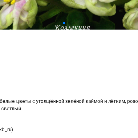
белые цветы с утолщённой зелёной каймой и лёгким, ро
 светлый.
kb_ru)