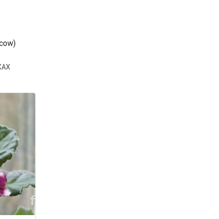
cow)
КАХ