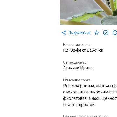
Поделиться
Название сорта
KZ-Эффект Бабочки
Селекционер
Заикина Ирина
Описание сорта
Розетка ровная, листья с
свекольным широким глазк
фиолетовая, а насыщенност
Цветок простой.
Год представления сорта