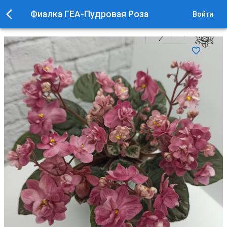
Фиалка ГЕА-Пудровая Роза
Войти