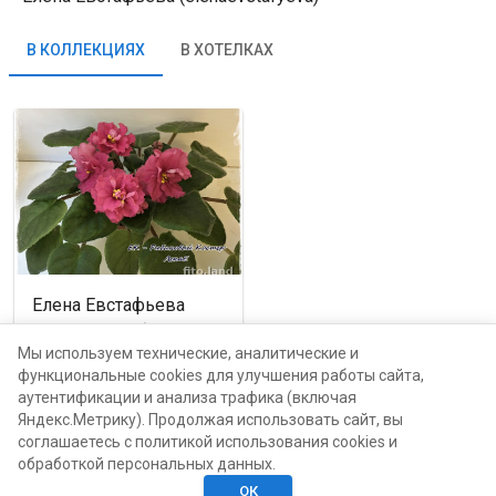
В КОЛЛЕКЦИЯХ
В ХОТЕЛКАХ
Елена Евстафьева
Ярославская область,
Рыбинск
Мы используем технические, аналитические и
функциональные cookies для улучшения работы сайта,
аутентификации и анализа трафика (включая
от
100
руб.
каталог
Яндекс.Метрику). Продолжая использовать сайт, вы
соглашаетесь с политикой использования cookies и
обработкой персональных данных.
ОК