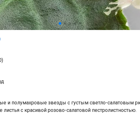
0)
од
тые и полумахровые звезды с густым светло-салатовым р
е листья с красивой розово-салатовой пестролистностью.