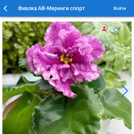
Фиалка АВ-Меренги спорт
Войти