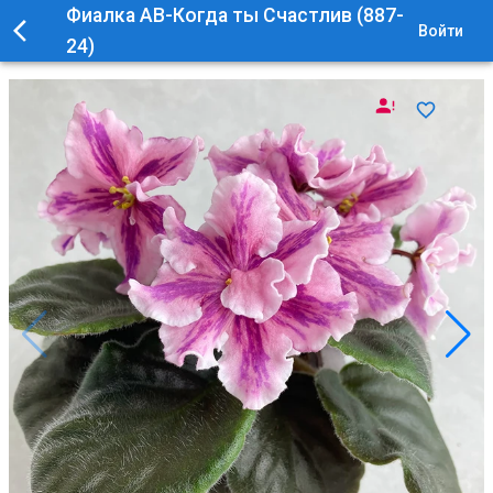
Фиалка АВ-Когда ты Счастлив (887-
Войти
24)