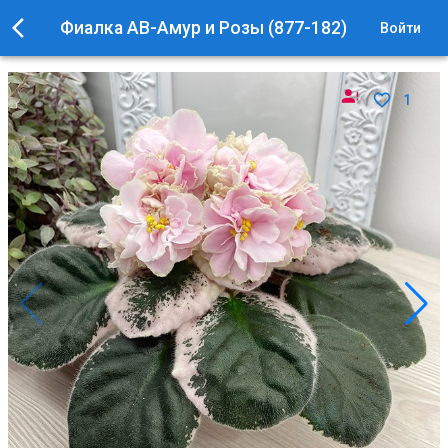
Фиалка АВ-Амур и Розы (877-182)
Войти
1