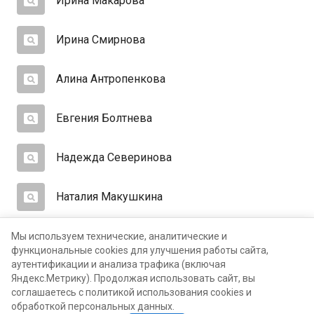
Ирина Макарова
Ирина Смирнова
Алина Антропенкова
Евгения Болтнева
Надежда Северинова
Наталия Макушкина
Екатерина Халикова
Мы используем технические, аналитические и
функциональные cookies для улучшения работы сайта,
аутентификации и анализа трафика (включая
Ольга Потоцкая
Яндекс.Метрику). Продолжая использовать сайт, вы
соглашаетесь с политикой использования cookies и
обработкой персональных данных.