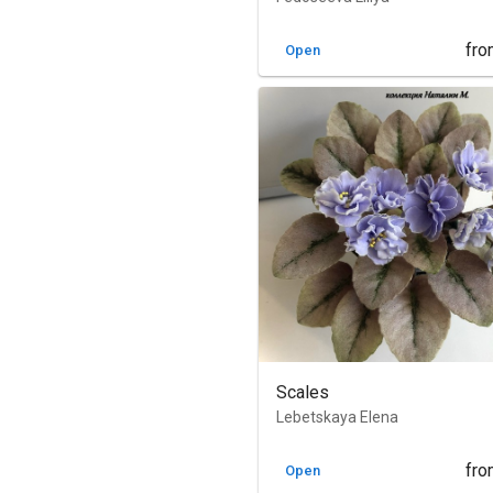
fro
Open
Scales
Lebetskaya Elena
fro
Open