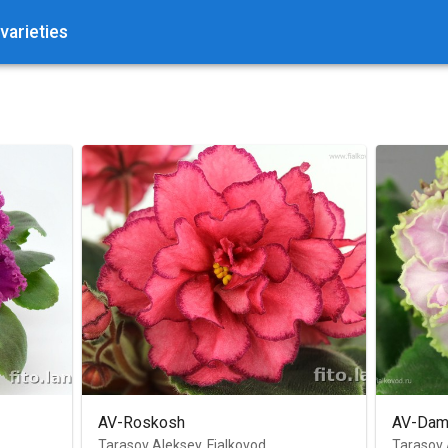
 varieties
AV-Roskosh
AV-Dam
Tarasov Aleksey, Fialkovod
Tarasov 