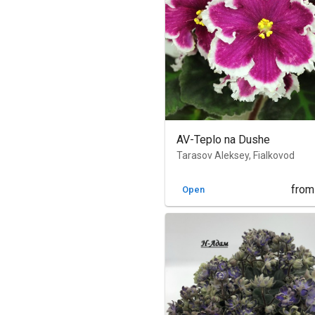
AV-Teplo na Dushe
Tarasov Aleksey, Fialkovod
from
Open