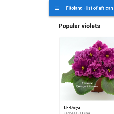
Fitoland - list of african
Popular violets
LF-Darya
Fedoseeva Liliya