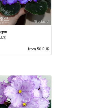
agon
LLG)
from
50
RUR