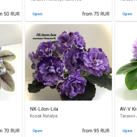
m
50
RUR
from
75
RUR
Open
Open
NK-Lilon-Lila
AV-V Kr
Kozak Natalya
Tarasov 
m
70
RUR
from
95
RUR
Open
Open