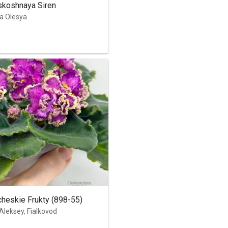
koshnaya Siren
na Olesya
cheskie Frukty (898-55)
Aleksey, Fialkovod