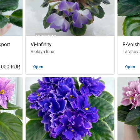
sport
Vi-Infinity
F-Vols
Viblaya Irina
Tarasov 
1000
RUR
Open
Open