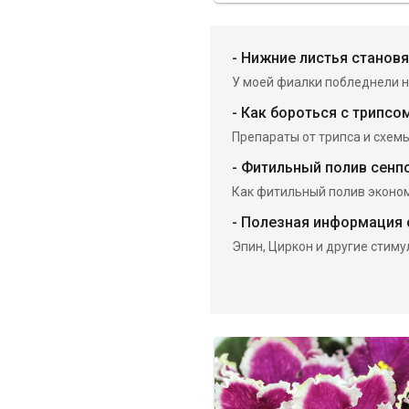
-
Нижние листья станов
У моей фиалки побледнели н
-
Как бороться с трипсо
Препараты от трипса и схемы
-
Фитильный полив сенпо
Как фитильный полив экономи
-
Полезная информация 
Эпин, Циркон и другие стиму