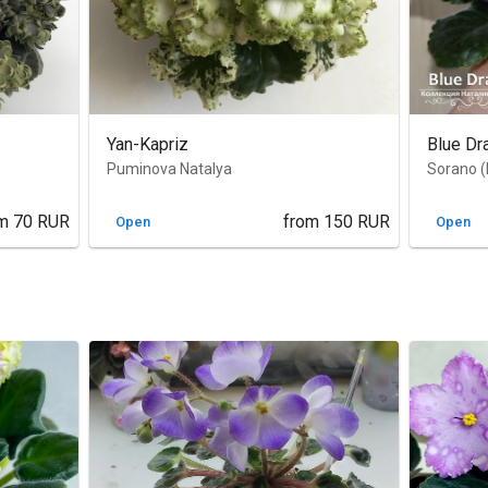
Yan-Kapriz
Blue Dr
Puminova Natalya
Sorano (
m
70
RUR
from
150
RUR
Open
Open