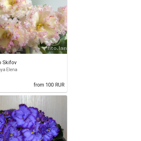
o Skifov
ya Elena
from
100
RUR