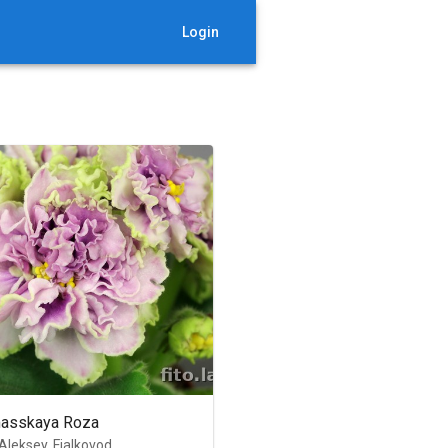
Login
asskaya Roza
Aleksey, Fialkovod