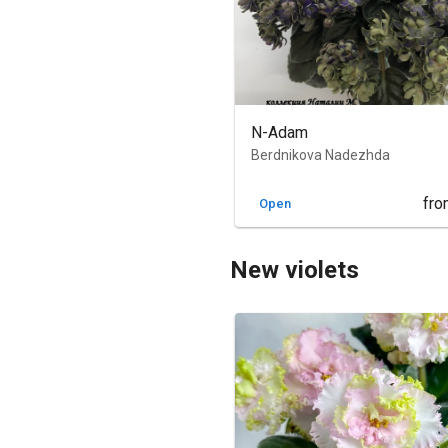
N-Adam
Berdnikova Nadezhda
fro
Open
New violets