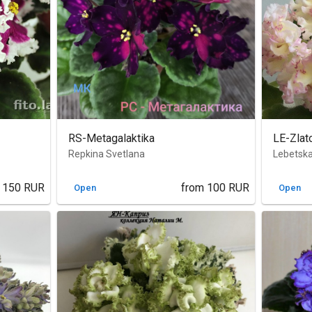
RS-Metagalaktika
LE-Zlat
Repkina Svetlana
Lebetska
150
RUR
from
100
RUR
Open
Open