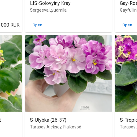
LIS-Solovyiny Kray
Gay-Ros
Sergeeva Lyudmila
Gayfulli
1000
RUR
Open
Open
t
S-Ulybka (26-37)
S-Tropi
Tarasov Aleksey, Fialkovod
Tarasov 