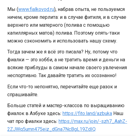
Мы (
www.fialkovod.ru
), набрав опыта, не пользуемся
ничем, кроме перлита: и в случае фитиля, и в случае
верхнего или матерного (полива с помощью
капиллярных матов) полива. Поэтому опять-таки
можно сэкономить и использовать нашу схему.
Тогда зачем же я всё это писала? Ну, потому что
фиалки — это хобби, а не тратить время и деньги на
всякие приблуды в самом начале своего увлечения
неспортивно. Так давайте тратить их осознанно!
Если что-то непонятно, перечитайте еще разок и
спрашивайте.
Больше статей и мастер-классов по выращиванию
фиалок в Азбуке здесь:
https://fito.land/azbuka
Наш
чат про фиалки здесь:
https://max.ru/join/-szh7_AahZ-
2ZJWq5umn475eiz_dGna7NcBgL19ZdIQ