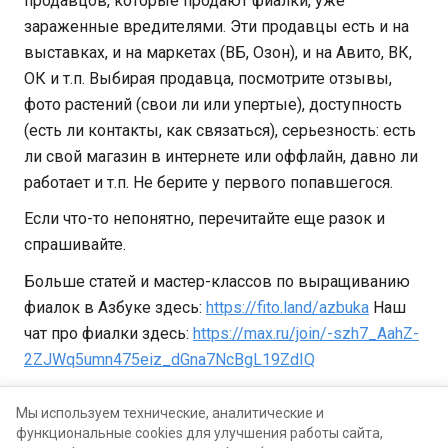
продавцов, которые продают фиалки, уже
зараженные вредителями. Эти продавцы есть и на
выставках, и на маркетах (ВБ, Озон), и на Авито, ВК,
ОК и т.п. Выбирая продавца, посмотрите отзывы,
фото растений (свои ли или упертые), доступность
(есть ли контакты, как связаться), серьезность: есть
ли свой магазин в интернете или оффлайн, давно ли
работает и т.п. Не берите у первого попавшегося.
Если что-то непонятно, перечитайте еще разок и
спрашивайте.
Больше статей и мастер-классов по выращиванию
фиалок в Азбуке здесь:
https://fito.land/azbuka
Наш
чат про фиалки здесь:
https://max.ru/join/-szh7_AahZ-
2ZJWq5umn475eiz_dGna7NcBgL19ZdIQ
Автор статьи: Дарья Тарасова
Мы используем технические, аналитические и
([id267870660|@daria___tarasova]).
функциональные cookies для улучшения работы сайта,