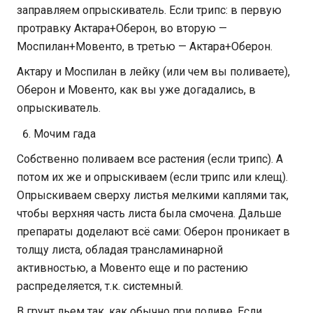
заправляем опрыскиватель. Если трипс: в первую
протравку Актара+Оберон, во вторую —
Моспилан+Мовенто, в третью — Актара+Оберон.
Актару и Моспилан в лейку (или чем вы поливаете),
Оберон и Мовенто, как вы уже догадались, в
опрыскиватель.
Мочим гада
Собственно поливаем все растения (если трипс). А
потом их же и опрыскиваем (если трипс или клещ).
Опрыскиваем сверху листья мелкими каплями так,
чтобы верхняя часть листа была смочена. Дальше
препараты доделают всё сами: Оберон проникает в
толщу листа, обладая трансламинарной
активностью, а Мовенто еще и по растению
распределяется, т.к. системный.
В грунт льем так, как обычно при поливе. Если