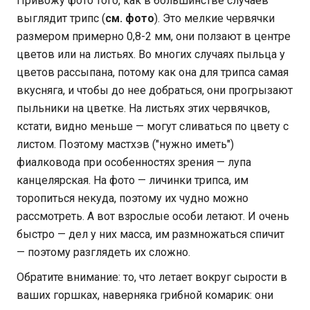
Привожу фото того, как в большинстве случаев
выглядит трипс (
см. фото
). Это мелкие червячки
размером примерно 0,8-2 мм, они ползают в центре
цветов или на листьях. Во многих случаях пыльца у
цветов рассыпана, потому как она для трипса самая
вкусняга, и чтобы до нее добраться, они прогрызают
пыльники на цветке. На листьях этих червячков,
кстати, видно меньше — могут сливаться по цвету с
листом. Поэтому мастхэв ("нужно иметь")
фиалковода при особенностях зрения — лупа
канцелярская. На фото — личинки трипса, им
торопиться некуда, поэтому их чудно можно
рассмотреть. А вот взрослые особи летают. И очень
быстро — дел у них масса, им размножаться спичит
— поэтому разглядеть их сложно.
Обратите внимание: то, что летает вокруг сырости в
ваших горшках, наверняка грибной комарик: они